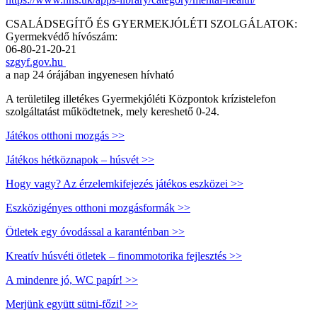
CSALÁDSEGÍTŐ ÉS GYERMEKJÓLÉTI SZOLGÁLATOK:
Gyermekvédő hívószám:
06-80-21-20-21
szgyf.gov.hu
a nap 24 órájában ingyenesen hívható
A területileg illetékes Gyermekjóléti Központok krízistelefon
szolgáltatást működtetnek, mely kereshető 0-24.
Játékos otthoni mozgás >>
Játékos hétköznapok – húsvét >>
Hogy vagy? Az érzelemkifejezés játékos eszközei >>
Eszközigényes otthoni mozgásformák >>
Ötletek egy óvodással a karanténban >>
Kreatív húsvéti ötletek – finommotorika fejlesztés >>
A mindenre jó, WC papír! >>
Merjünk együtt sütni-főzi! >>