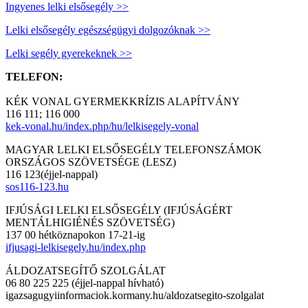
Ingyenes lelki elsősegély >>
Lelki elsősegély egészségügyi dolgozóknak >>
Lelki segély gyerekeknek >>
TELEFON:
KÉK VONAL GYERMEKKRÍZIS ALAPÍTVÁNY
116 111; 116 000
kek-vonal.hu/index.php/hu/lelkisegely-vonal
MAGYAR LELKI ELSŐSEGÉLY TELEFONSZÁMOK
ORSZÁGOS SZÖVETSÉGE (LESZ)
116 123(éjjel-nappal)
sos116-123.hu
IFJÚSÁGI LELKI ELSŐSEGÉLY (IFJÚSÁGÉRT
MENTÁLHIGIÉNÉS SZÖVETSÉG)
137 00 hétköznapokon 17-21-ig
ifjusagi-lelkisegely.hu/index.php
ÁLDOZATSEGÍTŐ SZOLGÁLAT
06 80 225 225 (éjjel-nappal hívható)
igazsagugyiinformaciok.kormany.hu/aldozatsegito-szolgalat