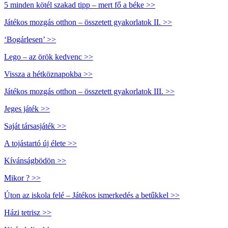
5 minden kötél szakad tipp – mert fő a béke >>
Játékos mozgás otthon – összetett gyakorlatok II. >>
‘Bogárlesen’ >>
Lego – az örök kedvenc >>
Vissza a hétköznapokba >>
Játékos mozgás otthon – összetett gyakorlatok III. >>
Jeges játék >>
Saját társasjáték >>
A tojástartó új élete >>
Kívánságbödön >>
Mikor ? >>
Úton az iskola felé – Játékos ismerkedés a betűkkel >>
Házi tetrisz >>