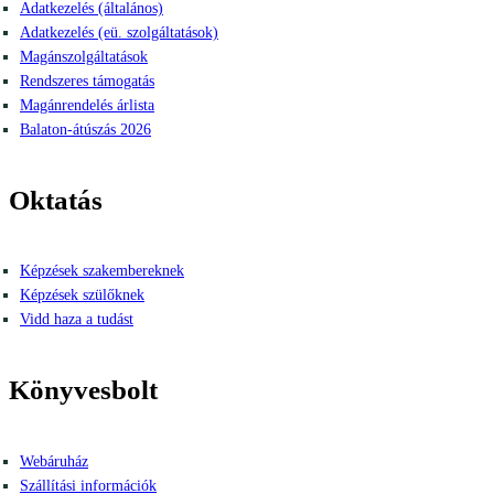
Adatkezelés (általános)
Adatkezelés (eü. szolgáltatások)
Magánszolgáltatások
Rendszeres támogatás
Magánrendelés árlista
Balaton-átúszás 2026
Oktatás
Képzések szakembereknek
Képzések szülőknek
Vidd haza a tudást
Könyvesbolt
Webáruház
Szállítási információk