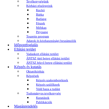
Tevékenységünk
Kórházi részlegeink
Kuckó
Bárka
Barlang
Fészek
Méhkas
Pitypang
Tourette program
Adatok és közhasznúsági beszámolók
Időpontfoglalás
Ellátási terület
Vadaskert ellátási terület
ÁNTSZ járó beteg ellátási terület
ÁNTSZ fekvő beteg ellátási terület
Képzés és kutatás
Oktatókórház
Képzések
Képzés szakembereknek
Képzés szülőknek
Vidd haza a tudást
Tudományos tevékenység
Kutatások
Publikációk
Magánrendelés