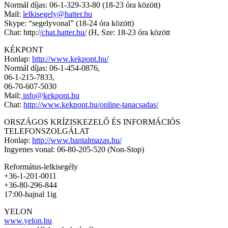
Normál díjas: 06-1-329-33-80 (18-23 óra között)
Mail:
lelkisegely@hatter.hu
Skype: “segelyvonal” (18-24 óra között)
Chat: http:/
/chat.hatter.hu/
(H, Sze: 18-23 óra között
KÉKPONT
Honlap:
http://www.kekpont.hu/
Normál díjas: 06-1-454-0876,
06-1-215-7833,
06-70-607-5030
Mail:
info@kekpont.hu
Chat:
http://www.kekpont.hu/online-tanacsadas/
ORSZÁGOS KRÍZISKEZELŐ ÉS INFORMÁCIÓS
TELEFONSZOLGÁLAT
Honlap:
http://www.bantalmazas.hu/
Ingyenes vonal: 06-80-205-520 (Non-Stop)
Református-lelkisegély
+36-1-201-0011
+36-80-296-844
17:00-hajnal 1ig
YELON
www.yelon.hu