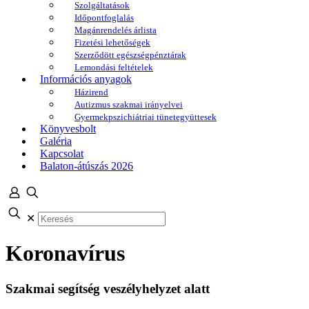
Szolgáltatások
Időpontfoglalás
Magánrendelés árlista
Fizetési lehetőségek
Szerződött egészségpénztárak
Lemondási feltételek
Információs anyagok
Házirend
Autizmus szakmai irányelvei
Gyermekpszichiátriai tünetegyüttesek
Könyvesbolt
Galéria
Kapcsolat
Balaton-átúszás 2026
✕
Koronavírus
Szakmai segítség veszélyhelyzet alatt