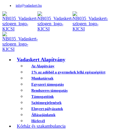
info@vadaskert.hu
Vadaskert Alapítvány
Az Alapítvány
1% az adóból a gyermekek lelki egészségéért
Munkatársak
Egyszeri támogatás
Rendszeres támogatás
Támogatóink
Sajtómegjelenések
Elnyert pályázatok
Állásajánlatok
Hírlevél
Kórház és szakambulancia