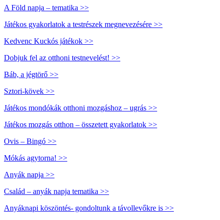
A Föld napja – tematika >>
Játékos gyakorlatok a testrészek megnevezésére >>
Kedvenc Kuckós játékok >>
Dobjuk fel az otthoni testnevelést! >>
Báb, a jégtörő >>
Sztori-kövek >>
Játékos mondókák otthoni mozgáshoz – ugrás >>
Játékos mozgás otthon – összetett gyakorlatok >>
Ovis – Bingó >>
Mókás agytorna! >>
Anyák napja >>
Család – anyák napja tematika >>
Anyáknapi köszöntés- gondoltunk a távollevőkre is >>