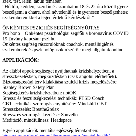
szex, test, lélek, tabuk témában
“Hétfőn, kedden, szerdán és szombaton 18 és 22 óra között gyere
beszélgetni a chatre, ahol névtelenül és ingyenesen beszélgethetsz
szakembereinkkel a téged érdeklő kérdésekről.”
ÖNKÉNTES PSZICHÉS SEGÍTSÉGNYÚJTÁS
Pro bono – Önkéntes pszichológiai segítők a koronavírus COVID-
19 járvány kapcsán: pszi.hu
Önkéntes segítség rászorulóknak coachok, mentálhigiénés
szakemberek és pszichológusok részéről: meghallgatunk.online
APPLIKÁCIÓK:
Az alábbi appok segítséget nyújthatnak krízishelyzetben, a
stresszkezelésben, megküzdésben (csak angolul elérhetőek).
Biztonságossági terv kialakítása szuicid krízis megelőzésére:
Stanley-Brown Safety Plan
Segítségkérés krízishelyzetben: notOK
Stressz-és feszültségkezelési technikák: PTSD Coach
CBT technikák szorongás enyhítésére: Mindshift CBT
Stresszkezelés: Breathe2relax
Stressz és szorongás kezelése: Sanvello
Meditáció, mindfullness: Headspace
Egyéb applikációk mentális egészség témakörben:
https://www.nhs.uk/apps-library/category/mental-health/