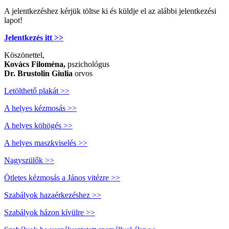
A jelentkezéshez kérjük töltse ki és küldje el az alábbi jelentkezési
lapot!
Jelentkezés itt >>
Köszönettel,
Kovács Filoména,
pszichológus
Dr. Brustolin Giulia
orvos
Letölthető plakát >>
A helyes kézmosás >>
A helyes köhögés >>
A helyes maszkviselés >>
Nagyszülők >>
Ötletes kézmosás a János vitézre >>
Szabályok hazaérkezéshez >>
Szabályok házon kívülre >>