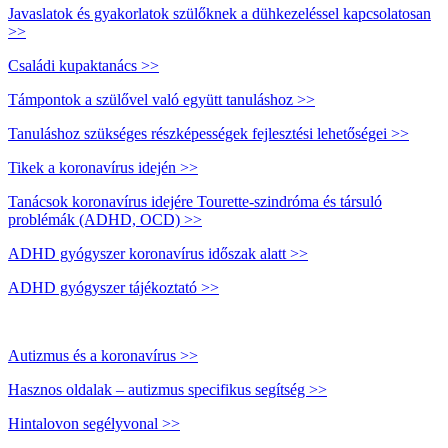
Javaslatok és gyakorlatok szülőknek a dühkezeléssel kapcsolatosan
>>
Családi kupaktanács >>
Támpontok a szülővel való együtt tanuláshoz >>
Tanuláshoz szükséges részképességek fejlesztési lehetőségei >>
Tikek a koronavírus idején >>
Tanácsok koronavírus idejére Tourette-szindróma és társuló
problémák (ADHD, OCD) >>
ADHD gyógyszer koronavírus időszak alatt >>
ADHD gyógyszer tájékoztató >>
Autizmus és a koronavírus >>
Hasznos oldalak – autizmus specifikus segítség >>
Hintalovon segélyvonal >>