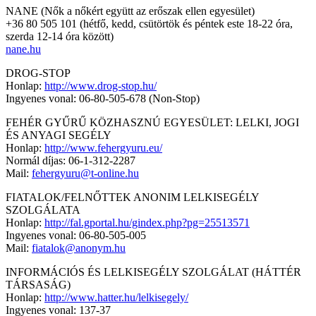
NANE (Nők a nőkért együtt az erőszak ellen egyesület)
+36 80 505 101 (hétfő, kedd, csütörtök és péntek este 18-22 óra,
szerda 12-14 óra között)
nane.hu
DROG-STOP
Honlap:
http://www.drog-stop.hu/
Ingyenes vonal: 06-80-505-678 (Non-Stop)
FEHÉR GYŰRŰ KÖZHASZNÚ EGYESÜLET: LELKI, JOGI
ÉS ANYAGI SEGÉLY
Honlap:
http://www.fehergyuru.eu/
Normál díjas: 06-1-312-2287
Mail:
fehergyuru@t-online.hu
FIATALOK/FELNŐTTEK ANONIM LELKISEGÉLY
SZOLGÁLATA
Honlap:
http://fal.gportal.hu/gindex.php?pg=25513571
Ingyenes vonal: 06-80-505-005
Mail:
fiatalok@anonym.hu
INFORMÁCIÓS ÉS LELKISEGÉLY SZOLGÁLAT (HÁTTÉR
TÁRSASÁG)
Honlap:
http://www.hatter.hu/lelkisegely/
Ingyenes vonal: 137-37