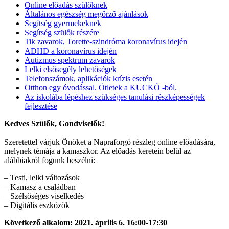
Online előadás szülőknek
Általános egészség megőrző ajánlások
Segítség gyermekeknek
Segítség szülők részére
Tik zavarok, Torette-szindróma koronavírus idején
ADHD a koronavírus idején
Autizmus spektrum zavarok
Lelki elsősegély lehetőségek
Telefonszámok, aplikációk krízis esetén
Otthon egy óvodással. Ötletek a KUCKÓ -ból.
Az iskolába lépéshez szükséges tanulási részképességek
fejlesztése
Kedves Szülők, Gondviselők!
Szeretettel várjuk Önöket a Napraforgó részleg online előadására,
melynek témája a kamaszkor. Az előadás keretein belül az
alábbiakról fogunk beszélni:
– Testi, lelki változások
– Kamasz a családban
– Szélsőséges viselkedés
– Digitális eszközök
Következő alkalom: 2021. április 6. 16:00-17:30