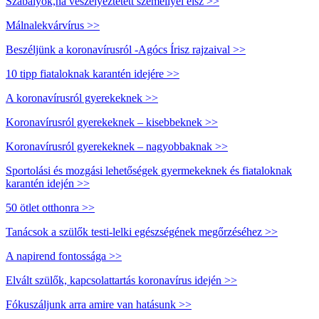
Szabályok,ha veszélyeztetett személlyel élsz >>
Málnalekvárvírus >>
Beszéljünk a koronavírusról -Agócs Írisz rajzaival >>
10 tipp fiataloknak karantén idejére >>
A koronavírusról gyerekeknek >>
Koronavírusról gyerekeknek – kisebbeknek >>
Koronavírusról gyerekeknek – nagyobbaknak >>
Sportolási és mozgási lehetőségek gyermekeknek és fiataloknak
karantén idején >>
50 ötlet otthonra >>
Tanácsok a szülők testi-lelki egészségének megőrzéséhez >>
A napirend fontossága >>
Elvált szülők, kapcsolattartás koronavírus idején >>
Fókuszáljunk arra amire van hatásunk >>