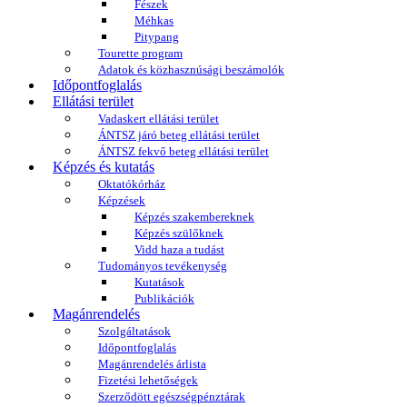
Fészek
Méhkas
Pitypang
Tourette program
Adatok és közhasznúsági beszámolók
Időpontfoglalás
Ellátási terület
Vadaskert ellátási terület
ÁNTSZ járó beteg ellátási terület
ÁNTSZ fekvő beteg ellátási terület
Képzés és kutatás
Oktatókórház
Képzések
Képzés szakembereknek
Képzés szülőknek
Vidd haza a tudást
Tudományos tevékenység
Kutatások
Publikációk
Magánrendelés
Szolgáltatások
Időpontfoglalás
Magánrendelés árlista
Fizetési lehetőségek
Szerződött egészségpénztárak