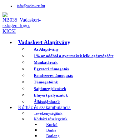
info@vadaskert.hu
Vadaskert Alapítvány
Az Alapítvány
1% az adóból a gyermekek lelki egészségéért
Munkatársak
Egyszeri támogatás
Rendszeres támogatás
Támogatóink
Sajtómegjelenések
Elnyert pályázatok
Állásajánlatok
Kórház és szakambulancia
Tevékenységünk
Kórházi részlegeink
Kuckó
Bárka
Barlang