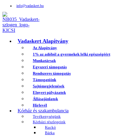
info@vadaskert.hu
Vadaskert Alapítvány
Az Alapítvány
1% az adóból a gyermekek lelki egészségéért
Munkatársak
Egyszeri támogatás
Rendszeres támogatás
Támogatóink
Sajtómegjelenések
Elnyert pályázatok
Állásajánlatok
Hírlevél
Kórház és szakambulancia
Tevékenységünk
Kórházi részlegeink
Kuckó
Bárka