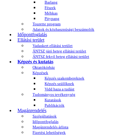
Barlang
Fészek
Méhkas
Pitypang
Tourette program
Adatok és közhasznúsági beszámolók
Időpontfoglalás
Ellátási terület
Vadaskert ellátási terület
ÁNTSZ járó beteg ellátási terület
ÁNTSZ fekvő beteg ellátási terület
Képzés és kutatás
Oktatókórház
Képzések
Képzés szakembereknek
Képzés szülőknek
Vidd haza a tudást
Tudományos tevékenység
Kutatások
Publikációk
Magánrendelés
Szolgáltatások
Időpontfoglalás
Magánrendelés árlista
Fizetési lehetőségek