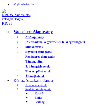
info@vadaskert.hu
Vadaskert Alapítvány
Az Alapítvány
1% az adóból a gyermekek lelki egészségéért
Munkatársak
Egyszeri támogatás
Rendszeres támogatás
Támogatóink
Sajtómegjelenések
Elnyert pályázatok
Állásajánlatok
Kórház és szakambulancia
Tevékenységünk
Kórházi részlegeink
Kuckó
Bárka
Barlang