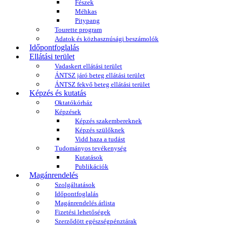
Fészek
Méhkas
Pitypang
Tourette program
Adatok és közhasznúsági beszámolók
Időpontfoglalás
Ellátási terület
Vadaskert ellátási terület
ÁNTSZ járó beteg ellátási terület
ÁNTSZ fekvő beteg ellátási terület
Képzés és kutatás
Oktatókórház
Képzések
Képzés szakembereknek
Képzés szülőknek
Vidd haza a tudást
Tudományos tevékenység
Kutatások
Publikációk
Magánrendelés
Szolgáltatások
Időpontfoglalás
Magánrendelés árlista
Fizetési lehetőségek
Szerződött egészségpénztárak