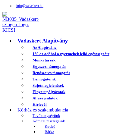
info@vadaskert.hu
Vadaskert Alapítvány
Az Alapítvány
1% az adóból a gyermekek lelki egészségéért
Munkatársak
Egyszeri támogatás
Rendszeres támogatás
Támogatóink
Sajtómegjelenések
Elnyert pályázatok
Állásajánlatok
Hírlevél
Kórház és szakambulancia
Tevékenységünk
Kórházi részlegeink
Kuckó
Bárka