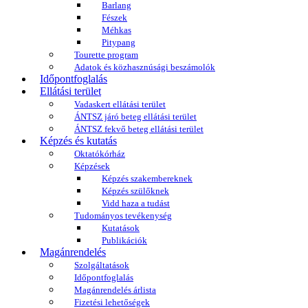
Barlang
Fészek
Méhkas
Pitypang
Tourette program
Adatok és közhasznúsági beszámolók
Időpontfoglalás
Ellátási terület
Vadaskert ellátási terület
ÁNTSZ járó beteg ellátási terület
ÁNTSZ fekvő beteg ellátási terület
Képzés és kutatás
Oktatókórház
Képzések
Képzés szakembereknek
Képzés szülőknek
Vidd haza a tudást
Tudományos tevékenység
Kutatások
Publikációk
Magánrendelés
Szolgáltatások
Időpontfoglalás
Magánrendelés árlista
Fizetési lehetőségek