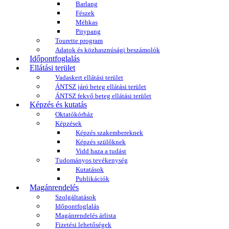
Barlang
Fészek
Méhkas
Pitypang
Tourette program
Adatok és közhasznúsági beszámolók
Időpontfoglalás
Ellátási terület
Vadaskert ellátási terület
ÁNTSZ járó beteg ellátási terület
ÁNTSZ fekvő beteg ellátási terület
Képzés és kutatás
Oktatókórház
Képzések
Képzés szakembereknek
Képzés szülőknek
Vidd haza a tudást
Tudományos tevékenység
Kutatások
Publikációk
Magánrendelés
Szolgáltatások
Időpontfoglalás
Magánrendelés árlista
Fizetési lehetőségek