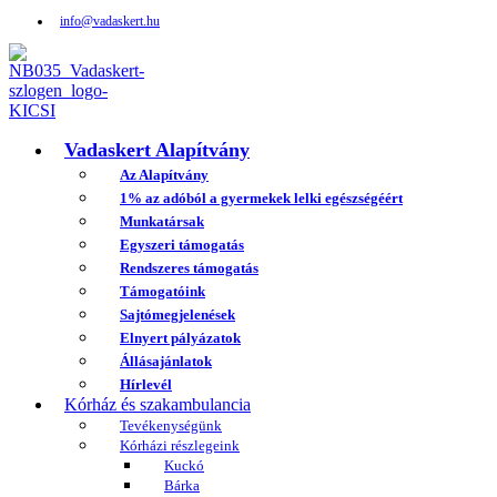
info@vadaskert.hu
Vadaskert Alapítvány
Az Alapítvány
1% az adóból a gyermekek lelki egészségéért
Munkatársak
Egyszeri támogatás
Rendszeres támogatás
Támogatóink
Sajtómegjelenések
Elnyert pályázatok
Állásajánlatok
Hírlevél
Kórház és szakambulancia
Tevékenységünk
Kórházi részlegeink
Kuckó
Bárka