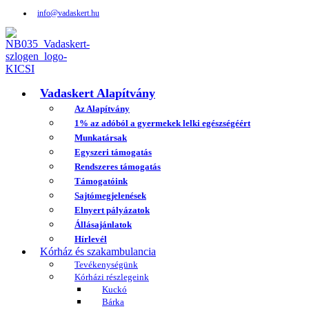
info@vadaskert.hu
Vadaskert Alapítvány
Az Alapítvány
1% az adóból a gyermekek lelki egészségéért
Munkatársak
Egyszeri támogatás
Rendszeres támogatás
Támogatóink
Sajtómegjelenések
Elnyert pályázatok
Állásajánlatok
Hírlevél
Kórház és szakambulancia
Tevékenységünk
Kórházi részlegeink
Kuckó
Bárka