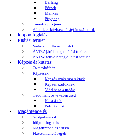
Barlang
Fészek
Méhkas
Pitypang
Tourette program
Adatok és közhasznúsági beszámolók
Időpontfoglalás
Ellátási terület
Vadaskert ellátási terület
ÁNTSZ járó beteg ellátási terület
ÁNTSZ fekvő beteg ellátási terület
Képzés és kutatás
Oktatókórház
Képzések
Képzés szakembereknek
Képzés szülőknek
Vidd haza a tudást
Tudományos tevékenység
Kutatások
Publikációk
Magánrendelés
Szolgáltatások
Időpontfoglalás
Magánrendelés árlista
Fizetési lehetőségek