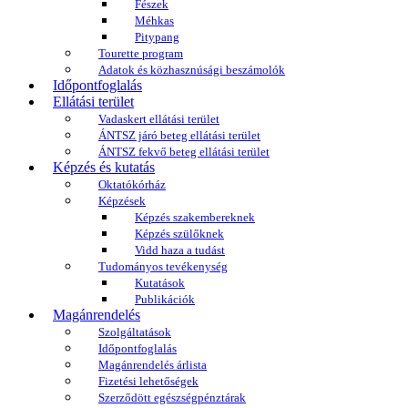
Fészek
Méhkas
Pitypang
Tourette program
Adatok és közhasznúsági beszámolók
Időpontfoglalás
Ellátási terület
Vadaskert ellátási terület
ÁNTSZ járó beteg ellátási terület
ÁNTSZ fekvő beteg ellátási terület
Képzés és kutatás
Oktatókórház
Képzések
Képzés szakembereknek
Képzés szülőknek
Vidd haza a tudást
Tudományos tevékenység
Kutatások
Publikációk
Magánrendelés
Szolgáltatások
Időpontfoglalás
Magánrendelés árlista
Fizetési lehetőségek
Szerződött egészségpénztárak