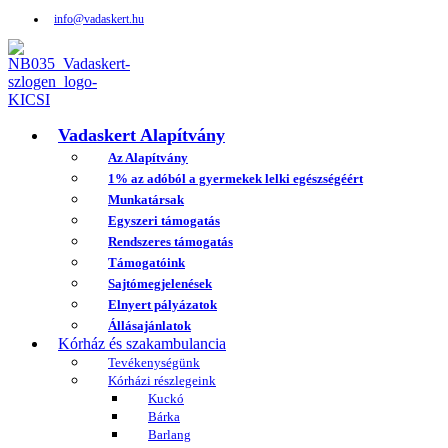
info@vadaskert.hu
Vadaskert Alapítvány
Az Alapítvány
1% az adóból a gyermekek lelki egészségéért
Munkatársak
Egyszeri támogatás
Rendszeres támogatás
Támogatóink
Sajtómegjelenések
Elnyert pályázatok
Állásajánlatok
Kórház és szakambulancia
Tevékenységünk
Kórházi részlegeink
Kuckó
Bárka
Barlang