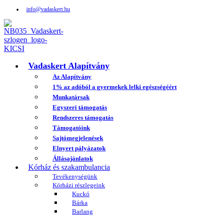
info@vadaskert.hu
Vadaskert Alapítvány
Az Alapítvány
1% az adóból a gyermekek lelki egészségéért
Munkatársak
Egyszeri támogatás
Rendszeres támogatás
Támogatóink
Sajtómegjelenések
Elnyert pályázatok
Állásajánlatok
Kórház és szakambulancia
Tevékenységünk
Kórházi részlegeink
Kuckó
Bárka
Barlang