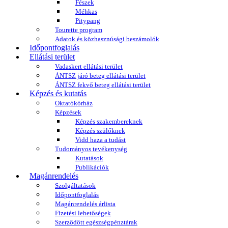
Fészek
Méhkas
Pitypang
Tourette program
Adatok és közhasznúsági beszámolók
Időpontfoglalás
Ellátási terület
Vadaskert ellátási terület
ÁNTSZ járó beteg ellátási terület
ÁNTSZ fekvő beteg ellátási terület
Képzés és kutatás
Oktatókórház
Képzések
Képzés szakembereknek
Képzés szülőknek
Vidd haza a tudást
Tudományos tevékenység
Kutatások
Publikációk
Magánrendelés
Szolgáltatások
Időpontfoglalás
Magánrendelés árlista
Fizetési lehetőségek
Szerződött egészségpénztárak