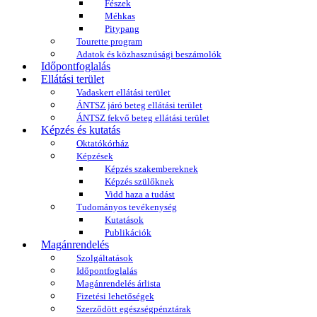
Fészek
Méhkas
Pitypang
Tourette program
Adatok és közhasznúsági beszámolók
Időpontfoglalás
Ellátási terület
Vadaskert ellátási terület
ÁNTSZ járó beteg ellátási terület
ÁNTSZ fekvő beteg ellátási terület
Képzés és kutatás
Oktatókórház
Képzések
Képzés szakembereknek
Képzés szülőknek
Vidd haza a tudást
Tudományos tevékenység
Kutatások
Publikációk
Magánrendelés
Szolgáltatások
Időpontfoglalás
Magánrendelés árlista
Fizetési lehetőségek
Szerződött egészségpénztárak