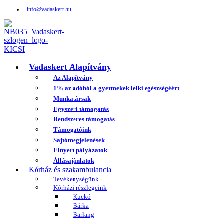
info@vadaskert.hu
Vadaskert Alapítvány
Az Alapítvány
1% az adóból a gyermekek lelki egészségéért
Munkatársak
Egyszeri támogatás
Rendszeres támogatás
Támogatóink
Sajtómegjelenések
Elnyert pályázatok
Állásajánlatok
Kórház és szakambulancia
Tevékenységünk
Kórházi részlegeink
Kuckó
Bárka
Barlang