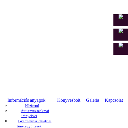
Információs anyagok
Könyvesbolt
Galéria
Kapcsolat
Házirend
Autizmus szakmai
irányelvei
Gyermekpszichiátriai
tünetegyüttesek