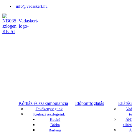
info@vadaskert.hu
Kórház és szakambulancia
Időpontfoglalás
Ellátási
Tevékenységünk
Vad
Kórházi részlegeink
te
Kuckó
ÁNT
Bárka
ellátá
Barlang
Á