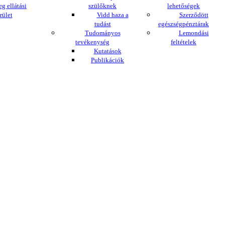
eg ellátási
szülőknek
lehetőségek
rület
Vidd haza a
Szerződött
tudást
egészségpénztárak
Tudományos
Lemondási
tevékenység
feltételek
Kutatások
Publikációk