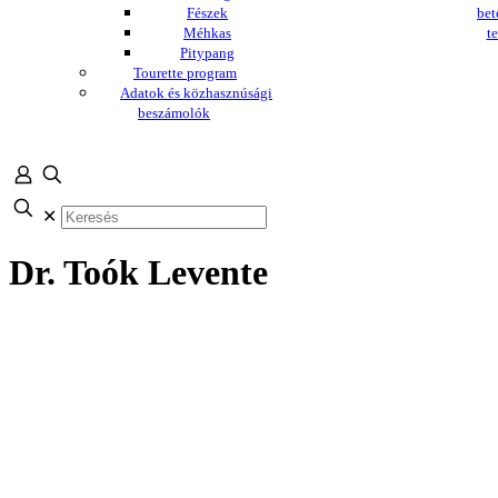
Fészek
bet
Méhkas
te
Pitypang
Tourette program
Adatok és közhasznúsági
beszámolók
✕
Dr. Toók Levente