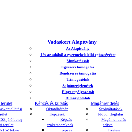
Vadaskert Alapítvány
Az Alapítvány
1% az adóból a gyermekek lelki egészségéért
Munkatársak
Egyszeri támogatás
Rendszeres támogatás
Támogatóink
Sajtómegjelenések
Elnyert pályázatok
Állásajánlatok
 terület
Képzés és kutatás
Magánrendelés
askert ellátási
Oktatókórház
Szolgáltatások
rület
Képzések
Időpontfoglalás
SZ járó beteg
Képzés
Magánrendelés
si terület
szakembereknek
árlista
NTSZ fekvő
Képzés
Fizetési