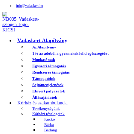
info@vadaskert.hu
Vadaskert Alapítvány
Az Alapítvány
1% az adóból a gyermekek lelki egészségéért
Munkatársak
Egyszeri támogatás
Rendszeres támogatás
Támogatóink
Sajtómegjelenések
Elnyert pályázatok
Állásajánlatok
Kórház és szakambulancia
Tevékenységünk
Kórházi részlegeink
Kuckó
Bárka
Barlang