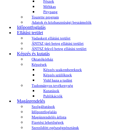
Fészek
Méhkas
Pitypang
Tourette program
Adatok és közhasznúsági beszámolók
Időpontfoglalás
Ellátási terület
Vadaskert ellátási terület
ÁNTSZ járó beteg ellátási terület
ÁNTSZ fekvő beteg ellátási terület
Képzés és kutatás
Oktatókórház
Képzések
Képzés szakembereknek
Képzés szülőknek
Vidd haza a tudást
Tudományos tevékenység
Kutatások
Publikációk
Magánrendelés
Szolgáltatások
Időpontfoglalás
Magánrendelés árlista
Fizetési lehetőségek
Szerződött egészségpénztárak