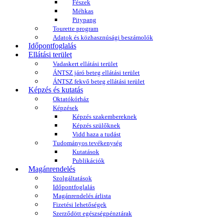
Fészek
Méhkas
Pitypang
Tourette program
Adatok és közhasznúsági beszámolók
Időpontfoglalás
Ellátási terület
Vadaskert ellátási terület
ÁNTSZ járó beteg ellátási terület
ÁNTSZ fekvő beteg ellátási terület
Képzés és kutatás
Oktatókórház
Képzések
Képzés szakembereknek
Képzés szülőknek
Vidd haza a tudást
Tudományos tevékenység
Kutatások
Publikációk
Magánrendelés
Szolgáltatások
Időpontfoglalás
Magánrendelés árlista
Fizetési lehetőségek
Szerződött egészségpénztárak