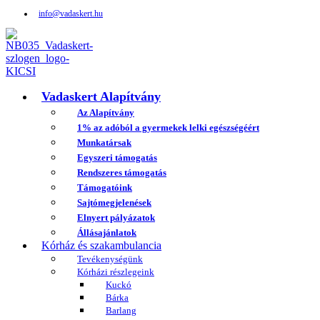
info@vadaskert.hu
Vadaskert Alapítvány
Az Alapítvány
1% az adóból a gyermekek lelki egészségéért
Munkatársak
Egyszeri támogatás
Rendszeres támogatás
Támogatóink
Sajtómegjelenések
Elnyert pályázatok
Állásajánlatok
Kórház és szakambulancia
Tevékenységünk
Kórházi részlegeink
Kuckó
Bárka
Barlang