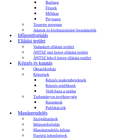
Barlang
Fészek
Méhkas
Pitypang
Tourette program
Adatok és közhasznúsági beszámolók
Időpontfoglalás
Ellátási terület
Vadaskert ellátási terület
ÁNTSZ járó beteg ellátási terület
ÁNTSZ fekvő beteg ellátási terület
Képzés és kutatás
Oktatókórház
Képzések
Képzés szakembereknek
Képzés szülőknek
Vidd haza a tudást
Tudományos tevékenység
Kutatások
Publikációk
Magánrendelés
Szolgáltatások
Időpontfoglalás
Magánrendelés árlista
Fizetési lehetőségek