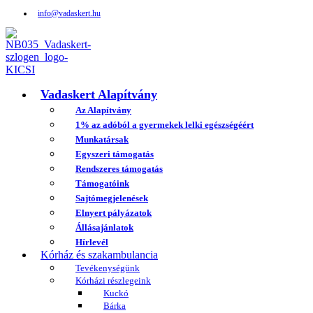
info@vadaskert.hu
Vadaskert Alapítvány
Az Alapítvány
1% az adóból a gyermekek lelki egészségéért
Munkatársak
Egyszeri támogatás
Rendszeres támogatás
Támogatóink
Sajtómegjelenések
Elnyert pályázatok
Állásajánlatok
Hírlevél
Kórház és szakambulancia
Tevékenységünk
Kórházi részlegeink
Kuckó
Bárka