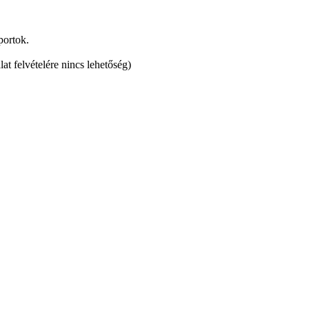
portok.
at felvételére nincs lehetőség)
tőség.