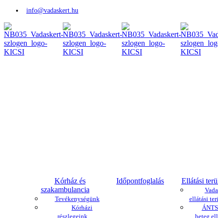
info@vadaskert.hu
Kórház és
Időpontfoglalás
Ellátási terü
szakambulancia
Vada
Tevékenységünk
ellátási ter
Kórházi
ÁNTSZ
részlegeink
beteg ell