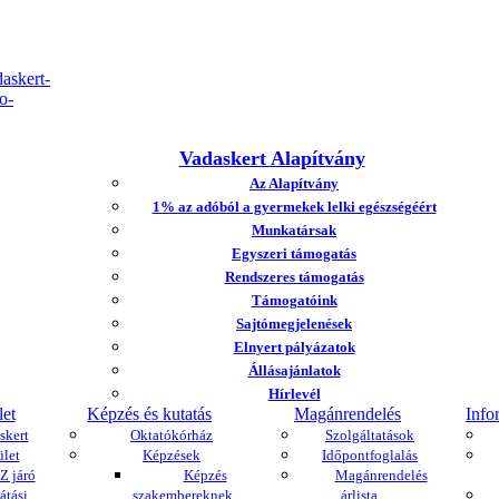
Vadaskert Alapítvány
Az Alapítvány
1% az adóból a gyermekek lelki egészségéért
Munkatársak
Egyszeri támogatás
Rendszeres támogatás
Támogatóink
Sajtómegjelenések
Elnyert pályázatok
Állásajánlatok
Hírlevél
let
Képzés és kutatás
Magánrendelés
Info
skert
Oktatókórház
Szolgáltatások
ület
Képzések
Időpontfoglalás
 járó
Képzés
Magánrendelés
átási
szakembereknek
árlista