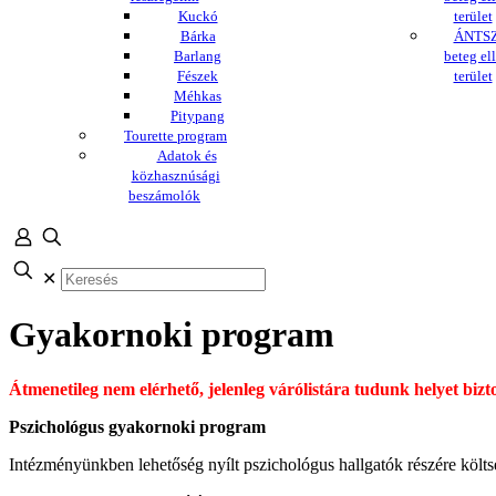
Kuckó
terület
Bárka
ÁNTSZ
Barlang
beteg ell
Fészek
terület
Méhkas
Pitypang
Tourette program
Adatok és
közhasznúsági
beszámolók
✕
Gyakornoki program
Átmenetileg nem elérhető, jelenleg várólistára tudunk helyet bizto
Pszichológus gyakornoki program
Intézményünkben lehetőség nyílt pszichológus hallgatók részére költs