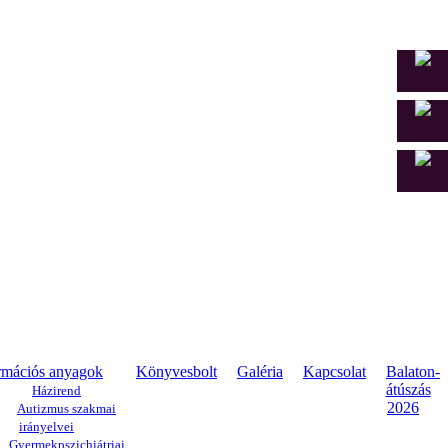
rmációs anyagok
Könyvesbolt
Galéria
Kapcsolat
Balaton-
átúszás
Házirend
2026
Autizmus szakmai
irányelvei
Gyermekpszichiátriai