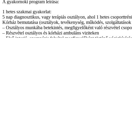
A gyakornoki program leírása:
1 hetes szakmai gyakorlat:
5 nap diagnosztikus, vagy terápiás osztályon, ahol 1 hetes csoporttré
Kórház bemutatása (osztályok, tevékenység, működés, szolgáltatások 
– Osztályos munkába betekintés, megfigyelőként való részvétel csoporto
– Részvétel osztályos és kórházi ambuláns viziteken
– Első interjú, anamnézis felvétel megfigyelőként történő végigkíséré
– Anamnézis írása
– A hét folyamán egy osztályos gyermek viselkedésének megfigyelése 
Részvételi díj: 25.000 Ft., amit az Alapítványi Irodában lehet befizetn
Jelentkezés:
kepzes@vadaskert.hu