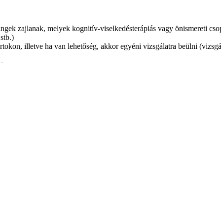
ningek zajlanak, melyek kognitív-viselkedésterápiás vagy önismereti cso
stb.)
kon, illetve ha van lehetőség, akkor egyéni vizsgálatra beülni (vizsgál
se
megfigyelési szempontrendszer szerint, anamnézisébe betekintési lehe
i számla ellenében.