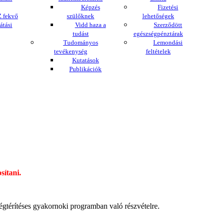
Képzés
Fizetési
 fekvő
szülőknek
lehetőségek
átási
Vidd haza a
Szerződött
tudást
egészségpénztárak
Tudományos
Lemondási
tevékenység
feltételek
Kutatások
Publikációk
sítani.
égtérítéses gyakornoki programban való részvételre.