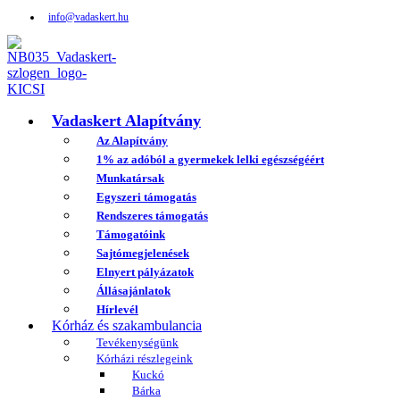
info@vadaskert.hu
Vadaskert Alapítvány
Az Alapítvány
1% az adóból a gyermekek lelki egészségéért
Munkatársak
Egyszeri támogatás
Rendszeres támogatás
Támogatóink
Sajtómegjelenések
Elnyert pályázatok
Állásajánlatok
Hírlevél
Kórház és szakambulancia
Tevékenységünk
Kórházi részlegeink
Kuckó
Bárka