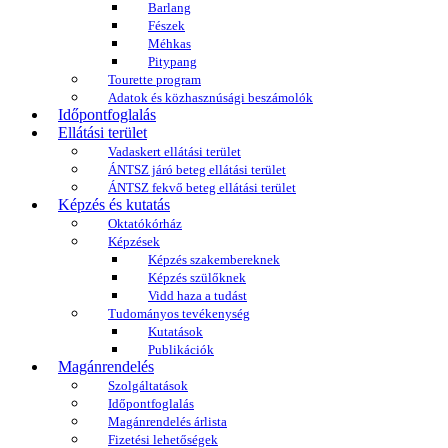
Barlang
Fészek
Méhkas
Pitypang
Tourette program
Adatok és közhasznúsági beszámolók
Időpontfoglalás
Ellátási terület
Vadaskert ellátási terület
ÁNTSZ járó beteg ellátási terület
ÁNTSZ fekvő beteg ellátási terület
Képzés és kutatás
Oktatókórház
Képzések
Képzés szakembereknek
Képzés szülőknek
Vidd haza a tudást
Tudományos tevékenység
Kutatások
Publikációk
Magánrendelés
Szolgáltatások
Időpontfoglalás
Magánrendelés árlista
Fizetési lehetőségek