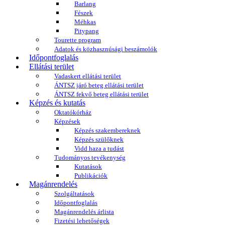
Barlang
Fészek
Méhkas
Pitypang
Tourette program
Adatok és közhasznúsági beszámolók
Időpontfoglalás
Ellátási terület
Vadaskert ellátási terület
ÁNTSZ járó beteg ellátási terület
ÁNTSZ fekvő beteg ellátási terület
Képzés és kutatás
Oktatókórház
Képzések
Képzés szakembereknek
Képzés szülőknek
Vidd haza a tudást
Tudományos tevékenység
Kutatások
Publikációk
Magánrendelés
Szolgáltatások
Időpontfoglalás
Magánrendelés árlista
Fizetési lehetőségek