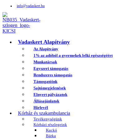
info@vadaskert.hu
Vadaskert Alapítvány
Az Alapítvány
1% az adóból a gyermekek lelki egészségéért
Munkatársak
Egyszeri támogatás
Rendszeres támogatás
Támogatóink
Sajtómegjelenések
Elnyert pályázatok
Állásajánlatok
Hírlevél
Kórház és szakambulancia
Tevékenységünk
Kórházi részlegeink
Kuckó
Bárka