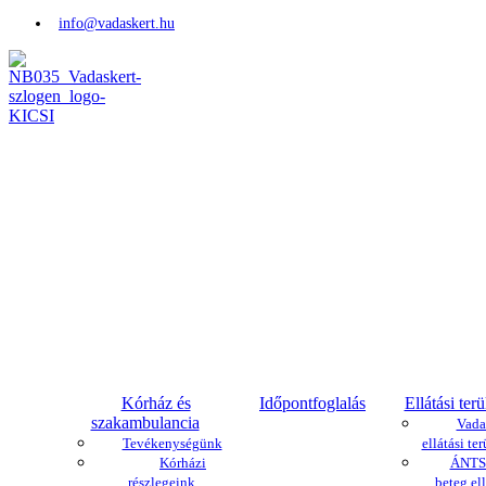
info@vadaskert.hu
Kórház és
Időpontfoglalás
Ellátási terü
szakambulancia
Vada
Tevékenységünk
ellátási ter
Kórházi
ÁNTSZ
részlegeink
beteg ell