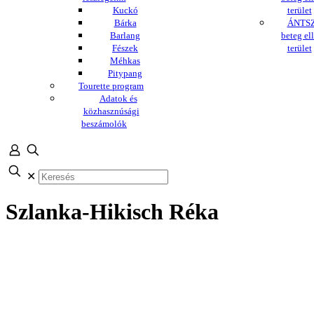
Kuckó
terület
Bárka
ÁNTSZ
Barlang
beteg ell
Fészek
terület
Méhkas
Pitypang
Tourette program
Adatok és
közhasznúsági
beszámolók
✕
Szlanka-Hikisch Réka