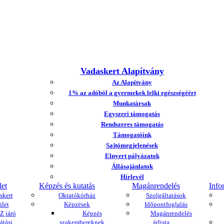
Vadaskert Alapítvány
Az Alapítvány
1% az adóból a gyermekek lelki egészségéért
Munkatársak
Egyszeri támogatás
Rendszeres támogatás
Támogatóink
Sajtómegjelenések
Elnyert pályázatok
Állásajánlatok
Hírlevél
let
Képzés és kutatás
Magánrendelés
Info
skert
Oktatókórház
Szolgáltatások
ület
Képzések
Időpontfoglalás
 járó
Képzés
Magánrendelés
átási
szakembereknek
árlista