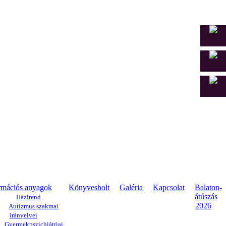
rmációs anyagok
Könyvesbolt
Galéria
Kapcsolat
Balaton-
átúszás
Házirend
2026
Autizmus szakmai
irányelvei
Gyermekpszichiátriai