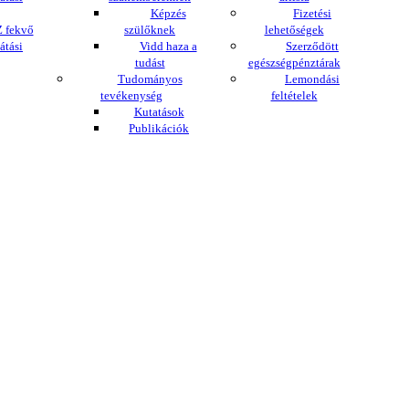
Képzés
Fizetési
 fekvő
szülőknek
lehetőségek
átási
Vidd haza a
Szerződött
tudást
egészségpénztárak
Tudományos
Lemondási
tevékenység
feltételek
Kutatások
Publikációk