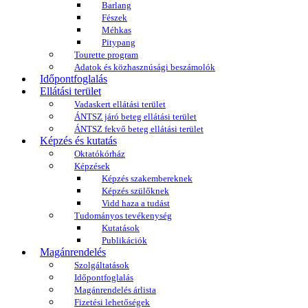
Barlang
Fészek
Méhkas
Pitypang
Tourette program
Adatok és közhasznúsági beszámolók
Időpontfoglalás
Ellátási terület
Vadaskert ellátási terület
ÁNTSZ járó beteg ellátási terület
ÁNTSZ fekvő beteg ellátási terület
Képzés és kutatás
Oktatókórház
Képzések
Képzés szakembereknek
Képzés szülőknek
Vidd haza a tudást
Tudományos tevékenység
Kutatások
Publikációk
Magánrendelés
Szolgáltatások
Időpontfoglalás
Magánrendelés árlista
Fizetési lehetőségek