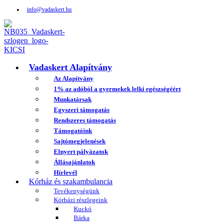
info@vadaskert.hu
Vadaskert Alapítvány
Az Alapítvány
1% az adóból a gyermekek lelki egészségéért
Munkatársak
Egyszeri támogatás
Rendszeres támogatás
Támogatóink
Sajtómegjelenések
Elnyert pályázatok
Állásajánlatok
Hírlevél
Kórház és szakambulancia
Tevékenységünk
Kórházi részlegeink
Kuckó
Bárka