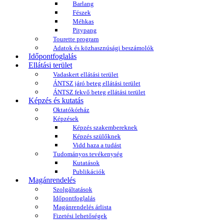
Barlang
Fészek
Méhkas
Pitypang
Tourette program
Adatok és közhasznúsági beszámolók
Időpontfoglalás
Ellátási terület
Vadaskert ellátási terület
ÁNTSZ járó beteg ellátási terület
ÁNTSZ fekvő beteg ellátási terület
Képzés és kutatás
Oktatókórház
Képzések
Képzés szakembereknek
Képzés szülőknek
Vidd haza a tudást
Tudományos tevékenység
Kutatások
Publikációk
Magánrendelés
Szolgáltatások
Időpontfoglalás
Magánrendelés árlista
Fizetési lehetőségek