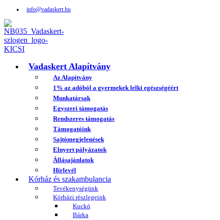
info@vadaskert.hu
Vadaskert Alapítvány
Az Alapítvány
1% az adóból a gyermekek lelki egészségéért
Munkatársak
Egyszeri támogatás
Rendszeres támogatás
Támogatóink
Sajtómegjelenések
Elnyert pályázatok
Állásajánlatok
Hírlevél
Kórház és szakambulancia
Tevékenységünk
Kórházi részlegeink
Kuckó
Bárka