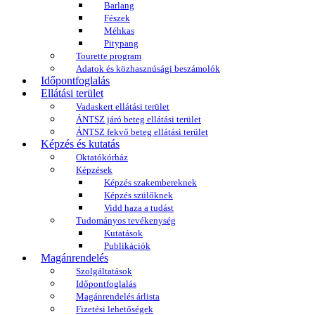
Barlang
Fészek
Méhkas
Pitypang
Tourette program
Adatok és közhasznúsági beszámolók
Időpontfoglalás
Ellátási terület
Vadaskert ellátási terület
ÁNTSZ járó beteg ellátási terület
ÁNTSZ fekvő beteg ellátási terület
Képzés és kutatás
Oktatókórház
Képzések
Képzés szakembereknek
Képzés szülőknek
Vidd haza a tudást
Tudományos tevékenység
Kutatások
Publikációk
Magánrendelés
Szolgáltatások
Időpontfoglalás
Magánrendelés árlista
Fizetési lehetőségek