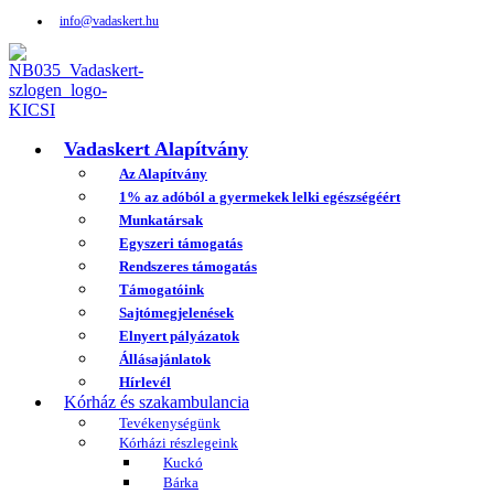
info@vadaskert.hu
Vadaskert Alapítvány
Az Alapítvány
1% az adóból a gyermekek lelki egészségéért
Munkatársak
Egyszeri támogatás
Rendszeres támogatás
Támogatóink
Sajtómegjelenések
Elnyert pályázatok
Állásajánlatok
Hírlevél
Kórház és szakambulancia
Tevékenységünk
Kórházi részlegeink
Kuckó
Bárka