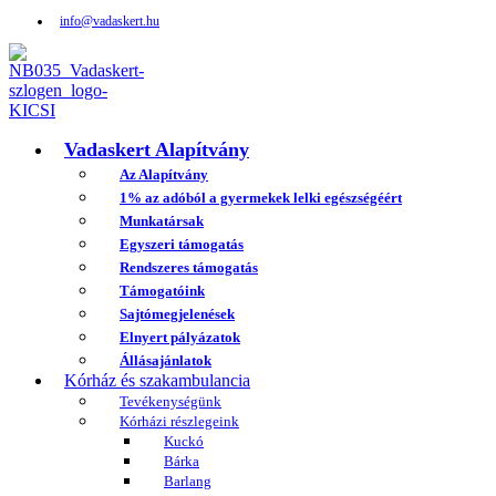
info@vadaskert.hu
Vadaskert Alapítvány
Az Alapítvány
1% az adóból a gyermekek lelki egészségéért
Munkatársak
Egyszeri támogatás
Rendszeres támogatás
Támogatóink
Sajtómegjelenések
Elnyert pályázatok
Állásajánlatok
Kórház és szakambulancia
Tevékenységünk
Kórházi részlegeink
Kuckó
Bárka
Barlang