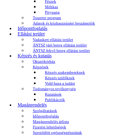
Fészek
Méhkas
Pitypang
Tourette program
Adatok és közhasznúsági beszámolók
Időpontfoglalás
Ellátási terület
Vadaskert ellátási terület
ÁNTSZ járó beteg ellátási terület
ÁNTSZ fekvő beteg ellátási terület
Képzés és kutatás
Oktatókórház
Képzések
Képzés szakembereknek
Képzés szülőknek
Vidd haza a tudást
Tudományos tevékenység
Kutatások
Publikációk
Magánrendelés
Szolgáltatások
Időpontfoglalás
Magánrendelés árlista
Fizetési lehetőségek
Szerződött egészségpénztárak