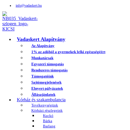
info@vadaskert.hu
Vadaskert Alapítvány
Az Alapítvány
1% az adóból a gyermekek lelki egészségéért
Munkatársak
Egyszeri támogatás
Rendszeres támogatás
Támogatóink
Sajtómegjelenések
Elnyert pályázatok
Állásajánlatok
Kórház és szakambulancia
Tevékenységünk
Kórházi részlegeink
Kuckó
Bárka
Barlang