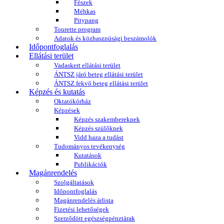
Fészek
Méhkas
Pitypang
Tourette program
Adatok és közhasznúsági beszámolók
Időpontfoglalás
Ellátási terület
Vadaskert ellátási terület
ÁNTSZ járó beteg ellátási terület
ÁNTSZ fekvő beteg ellátási terület
Képzés és kutatás
Oktatókórház
Képzések
Képzés szakembereknek
Képzés szülőknek
Vidd haza a tudást
Tudományos tevékenység
Kutatások
Publikációk
Magánrendelés
Szolgáltatások
Időpontfoglalás
Magánrendelés árlista
Fizetési lehetőségek
Szerződött egészségpénztárak