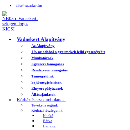
info@vadaskert.hu
Vadaskert Alapítvány
Az Alapítvány
1% az adóból a gyermekek lelki egészségéért
Munkatársak
Egyszeri támogatás
Rendszeres támogatás
Támogatóink
Sajtómegjelenések
Elnyert pályázatok
Állásajánlatok
Kórház és szakambulancia
Tevékenységünk
Kórházi részlegeink
Kuckó
Bárka
Barlang