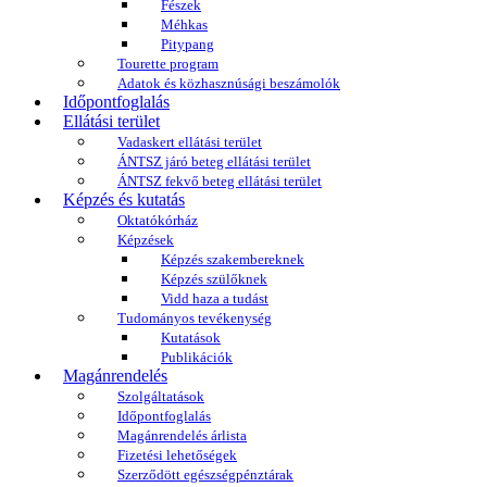
Fészek
Méhkas
Pitypang
Tourette program
Adatok és közhasznúsági beszámolók
Időpontfoglalás
Ellátási terület
Vadaskert ellátási terület
ÁNTSZ járó beteg ellátási terület
ÁNTSZ fekvő beteg ellátási terület
Képzés és kutatás
Oktatókórház
Képzések
Képzés szakembereknek
Képzés szülőknek
Vidd haza a tudást
Tudományos tevékenység
Kutatások
Publikációk
Magánrendelés
Szolgáltatások
Időpontfoglalás
Magánrendelés árlista
Fizetési lehetőségek
Szerződött egészségpénztárak